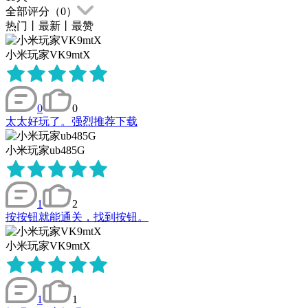
全部评分（
0
）
热门
丨
最新
丨
最赞
小米玩家VK9mtX
0
0
太太好玩了。强烈推荐下载
小米玩家ub485G
1
2
按按钮就能通关，找到按钮。
小米玩家VK9mtX
1
1