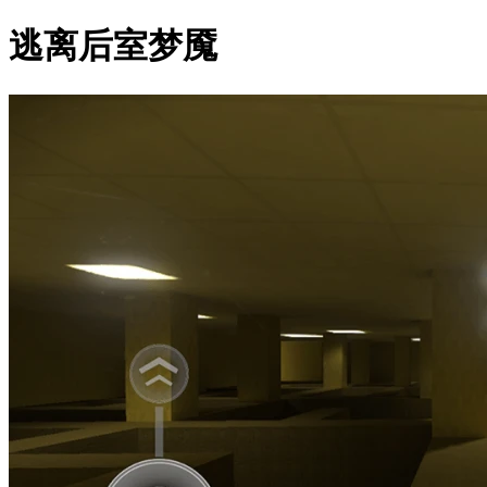
逃离后室梦魇