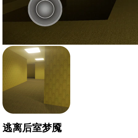
逃离后室梦魇