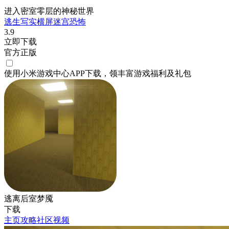
进入密室零层的神秘世界
逃生
写实
横屏
迷宫
恐怖
3.9
立即下载
官方正版
使用小米游戏中心APP
下载
，领丰富游戏
福利
及
礼包
逃离后室梦魇
下载
主页
攻略
社区
视频