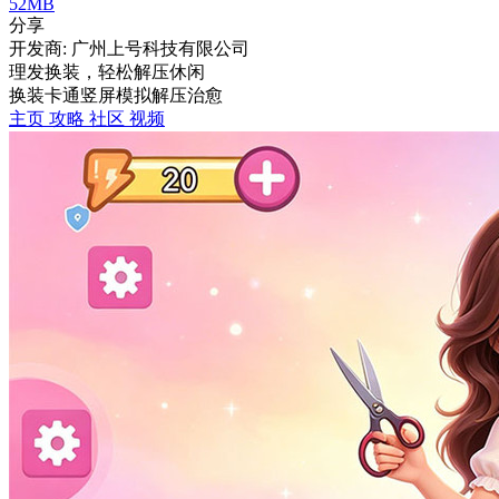
52MB
分享
开发商: 广州上号科技有限公司
理发换装，轻松解压休闲
换装
卡通
竖屏
模拟
解压
治愈
主页
攻略
社区
视频