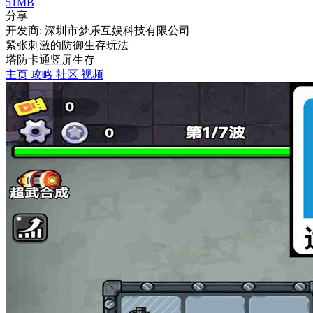
51MB
分享
开发商: 深圳市梦乐互娱科技有限公司
紧张刺激的防御生存玩法
塔防
卡通
竖屏
生存
主页
攻略
社区
视频