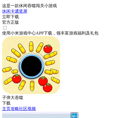
这是一款休闲吞噬闯关小游戏
休闲
卡通
竖屏
立即下载
官方正版
使用小米游戏中心APP
下载
，领丰富游戏
福利
及
礼包
子弹大吞噬
下载
主页
攻略
社区
视频