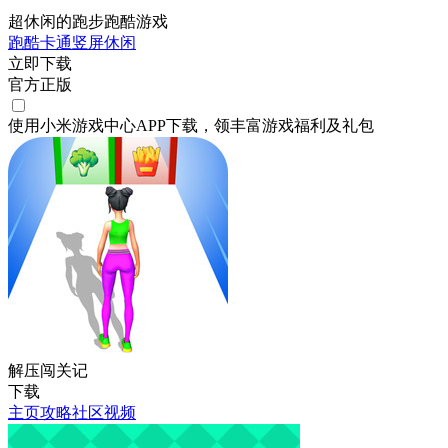
超休闲的跑步跑酷游戏
跑酷
卡通
竖屏
休闲
立即下载
官方正版
使用小米游戏中心APP
下载
，领丰富游戏
福利
及
礼包
解压闯关记
下载
主页
攻略
社区
视频