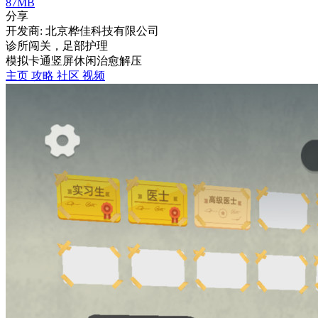
87MB
分享
开发商: 北京桦佳科技有限公司
诊所闯关，足部护理
模拟
卡通
竖屏
休闲
治愈
解压
主页
攻略
社区
视频