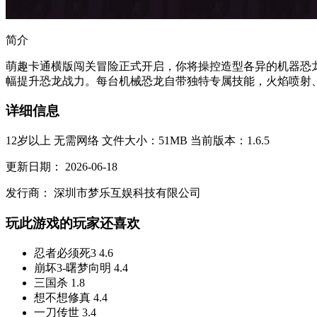
简介
萌趣卡通横版闯关冒险正式开启，你将操控造型各异的机器恐
幅提升恐龙战力。每台机械恐龙自带独特专属技能，火焰喷射、
详细信息
12岁以上
无需网络
文件大小：51MB
当前版本：1.6.5
更新日期：
2026-06-18
发行商：
深圳市梦乐互娱科技有限公司
玩此游戏的玩家还喜欢
忍者必须死3
4.6
崩坏3-曙梦向明
4.4
三国杀
1.8
想不想修真
4.4
一刀传世
3.4