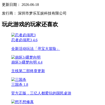
更新日期：
2026-06-18
发行商：
深圳市梦乐互娱科技有限公司
玩此游戏的玩家还喜欢
忍者必须死3
4.6
全新活动玩法「寻宝大冒险」
崩坏3-曙梦向明
4.4
主线第二部终章更新
三国杀
1.8
官方正版，三亿人都爱玩的国民桌游