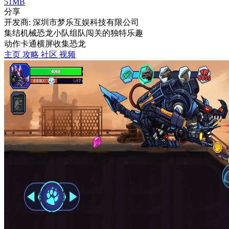
51MB
分享
开发商: 深圳市梦乐互娱科技有限公司
集结机械恐龙小队组队闯关的独特乐趣
动作
卡通
横屏
收集
恐龙
主页
攻略
社区
视频