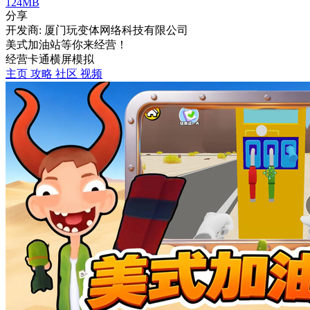
124MB
分享
开发商: 厦门玩变体网络科技有限公司
美式加油站等你来经营！
经营
卡通
横屏
模拟
主页
攻略
社区
视频