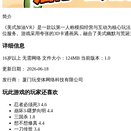
简介
《美式加油VR》是一款以第一人称模拟经营与互动为核心玩
位服务。游戏采用夸张的3D卡通画风，融合了美式幽默与荒诞元
详细信息
16岁以上
无需网络
文件大小：124MB
当前版本：1.0
更新日期：
2026-06-18
发行商：
厦门玩变体网络科技有限公司
玩此游戏的玩家还喜欢
忍者必须死3
4.6
崩坏3-曙梦向明
4.4
三国杀
1.8
想不想修真
4.4
一刀传世
3.4