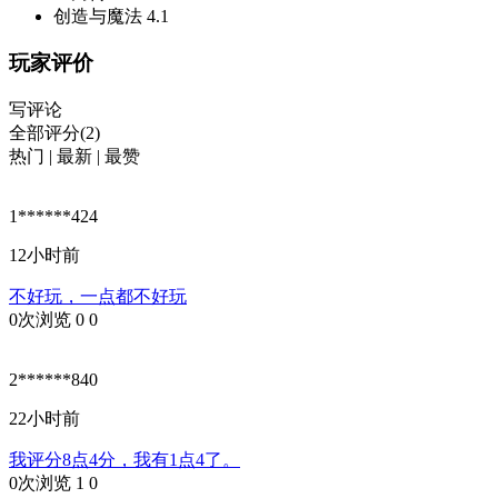
创造与魔法
4.1
玩家评价
写评论
全部评分(2)
热门
|
最新
|
最赞
1******424
12小时前
不好玩，一点都不好玩
0次浏览
0
0
2******840
22小时前
我评分8点4分，我有1点4了。
0次浏览
1
0