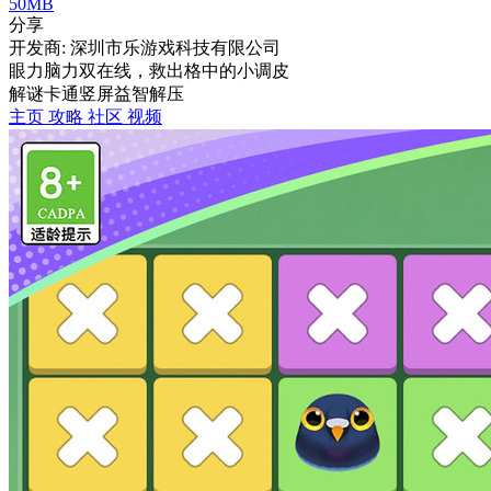
50MB
分享
开发商: 深圳市乐游戏科技有限公司
眼力脑力双在线，救出格中的小调皮
解谜
卡通
竖屏
益智
解压
主页
攻略
社区
视频