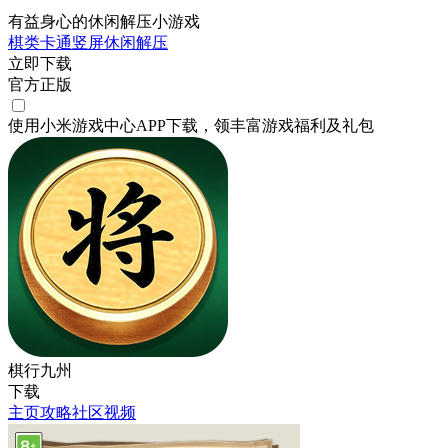
有益身心的休闲解压小游戏
棋类
卡通
竖屏
休闲
解压
立即下载
官方正版
使用小米游戏中心APP
下载
，领丰富游戏
福利
及
礼包
棋行九州
下载
主页
攻略
社区
视频