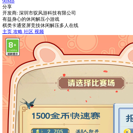
90MB
分享
开发商: 深圳市驭风游科技有限公司
有益身心的休闲解压小游戏
棋类
卡通
竖屏
竞技
休闲
解压
多人在线
主页
攻略
社区
视频