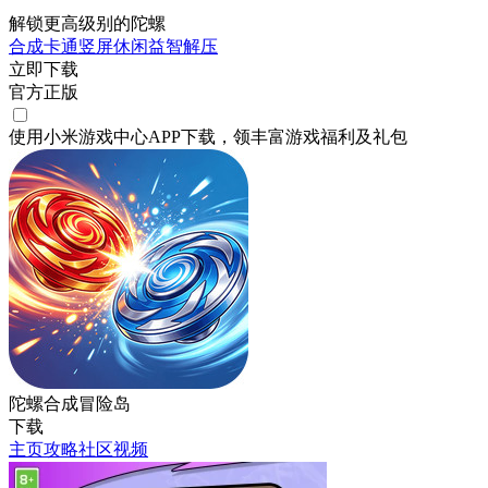
解锁更高级别的陀螺
合成
卡通
竖屏
休闲
益智
解压
立即下载
官方正版
使用小米游戏中心APP
下载
，领丰富游戏
福利
及
礼包
陀螺合成冒险岛
下载
主页
攻略
社区
视频