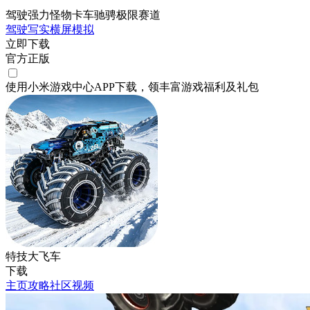
驾驶强力怪物卡车驰骋极限赛道
驾驶
写实
横屏
模拟
立即下载
官方正版
使用小米游戏中心APP
下载
，领丰富游戏
福利
及
礼包
特技大飞车
下载
主页
攻略
社区
视频