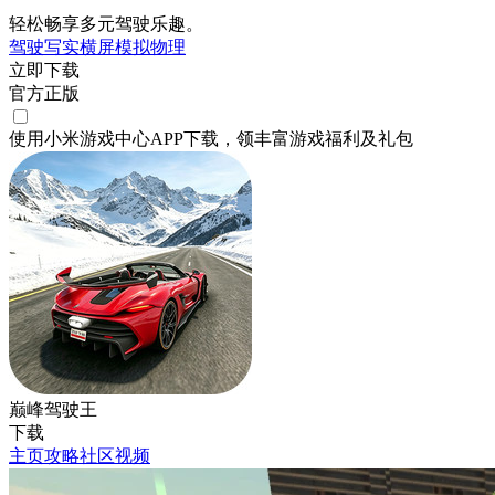
轻松畅享多元驾驶乐趣。
驾驶
写实
横屏
模拟
物理
立即下载
官方正版
使用小米游戏中心APP
下载
，领丰富游戏
福利
及
礼包
巅峰驾驶王
下载
主页
攻略
社区
视频