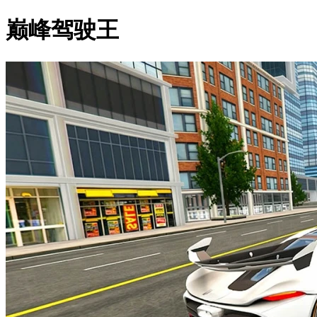
巅峰驾驶王