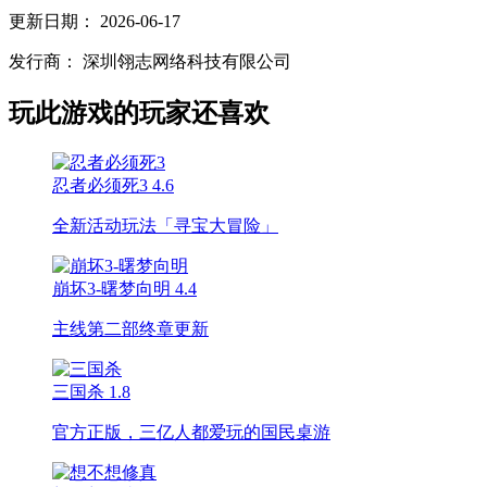
更新日期：
2026-06-17
发行商：
深圳翎志网络科技有限公司
玩此游戏的玩家还喜欢
忍者必须死3
4.6
全新活动玩法「寻宝大冒险」
崩坏3-曙梦向明
4.4
主线第二部终章更新
三国杀
1.8
官方正版，三亿人都爱玩的国民桌游