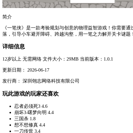
简介
《一笔侠》是一款考验规划与创意的物理益智游戏！你需要通
落，引导小车避开障碍、跨越沟壑，用一笔之力解开关卡谜题！.
详细信息
12岁以上
无需网络
文件大小：29MB
当前版本：1.0.1
更新日期：
2026-06-17
发行商：
深圳翎志网络科技有限公司
玩此游戏的玩家还喜欢
忍者必须死3
4.6
崩坏3-曙梦向明
4.4
三国杀
1.8
想不想修真
4.4
一刀传世
3.4