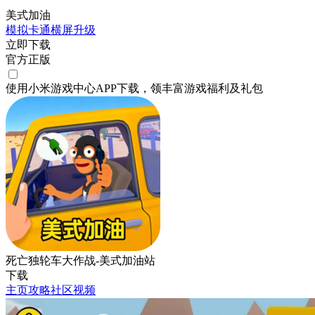
美式加油
模拟
卡通
横屏
升级
立即下载
官方正版
使用小米游戏中心APP
下载
，领丰富游戏
福利
及
礼包
死亡独轮车大作战-美式加油站
下载
主页
攻略
社区
视频