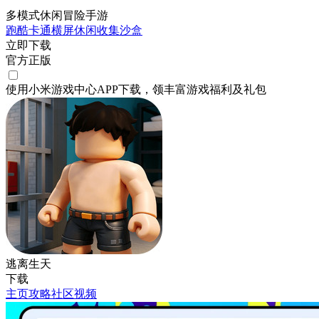
多模式休闲冒险手游
跑酷
卡通
横屏
休闲
收集
沙盒
立即下载
官方正版
使用小米游戏中心APP
下载
，领丰富游戏
福利
及
礼包
逃离生天
下载
主页
攻略
社区
视频