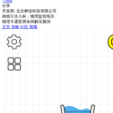
75MB
分享
开发商: 北京桦佳科技有限公司
画线引水入杯，物理益智闯关
物理
卡通
竖屏
休闲
解压
脑洞
主页
攻略
社区
视频