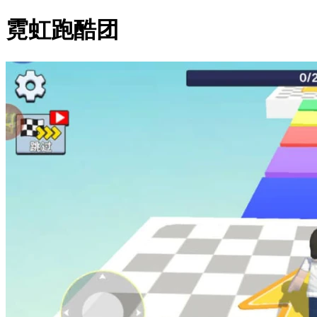
霓虹跑酷团