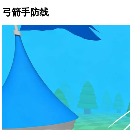
弓箭手防线