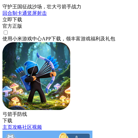
守护王国征战沙场，壮大弓箭手战力
回合制
卡通
竖屏
射击
立即下载
官方正版
使用小米游戏中心APP
下载
，领丰富游戏
福利
及
礼包
弓箭手防线
下载
主页
攻略
社区
视频