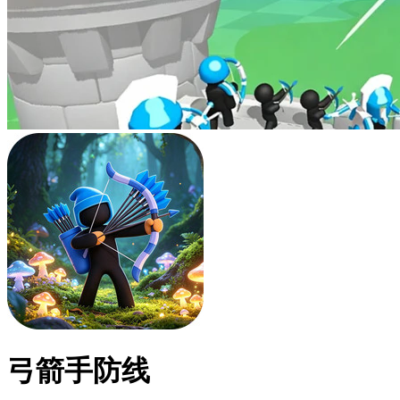
弓箭手防线