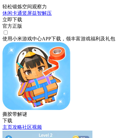
轻松锻炼空间观察力
休闲
卡通
竖屏
益智
解压
立即下载
官方正版
使用小米游戏中心APP
下载
，领丰富游戏
福利
及
礼包
撕胶带解谜
下载
主页
攻略
社区
视频