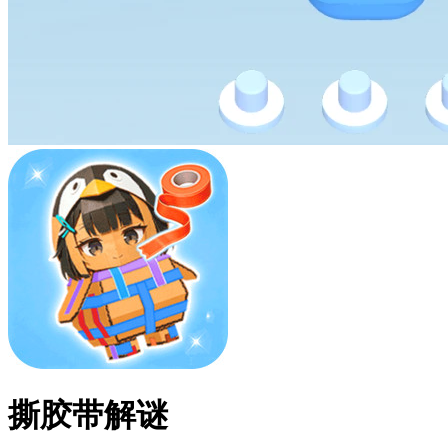
撕胶带解谜