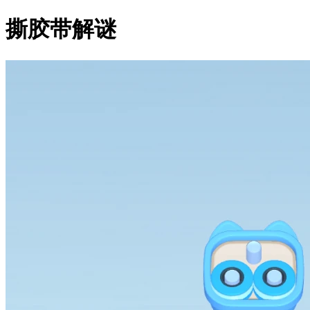
撕胶带解谜