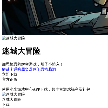
迷城大冒险
细思极恐的解密游戏，胆子小慎入！
解谜
卡通
暗黑
竖屏
休闲
恐怖
脑洞
立即下载
官方正版
使用小米游戏中心APP
下载
，领丰富游戏
福利
及
礼包
迷城大冒险
下载