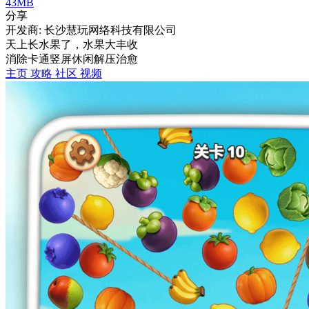
43MB
分享
开发商: 长沙慧玩网络科技有限公司
天上长水果了，水果大丰收
消除
卡通
竖屏
休闲
解压
治愈
主页
攻略
社区
视频