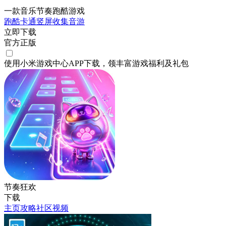
一款音乐节奏跑酷游戏
跑酷
卡通
竖屏
收集
音游
立即下载
官方正版
使用小米游戏中心APP
下载
，领丰富游戏
福利
及
礼包
节奏狂欢
下载
主页
攻略
社区
视频