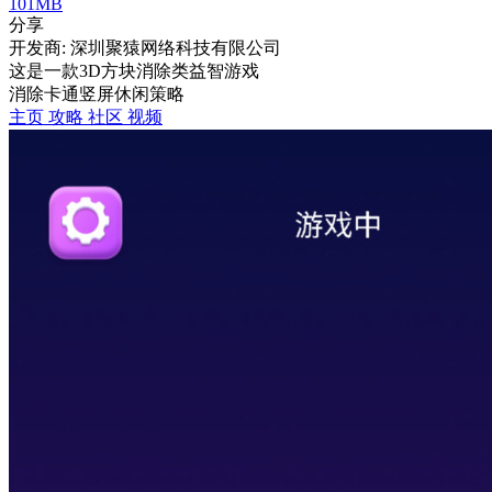
101MB
分享
开发商: 深圳聚猿网络科技有限公司
这是一款3D方块消除类益智游戏
消除
卡通
竖屏
休闲
策略
主页
攻略
社区
视频