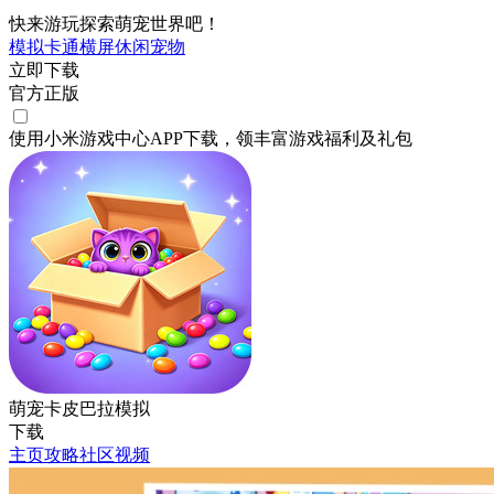
快来游玩探索萌宠世界吧！
模拟
卡通
横屏
休闲
宠物
立即下载
官方正版
使用小米游戏中心APP
下载
，领丰富游戏
福利
及
礼包
萌宠卡皮巴拉模拟
下载
主页
攻略
社区
视频