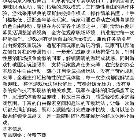
职场场景为核心舞台，玩家将化身专属职场员工，解锁全新的
趣味职场互动，告别枯燥的游戏模式，主打随性自由的操作体
验。游戏采用经典的双屏触控操作模式，操作简单易懂，上手
门槛极低，适配全年龄段玩家。玩家可通过滑动左侧屏幕操控
角色自由移动，穿梭在办公室各个场景之中，同时滑动右侧屏
幕灵活调整游戏视角，全方位观察职场环境，精准把控每一次
捣蛋操作。 游戏拥有灵活自由的游玩模式，兼顾任务指引与
自由探索双重玩法，适配不同玩家的游玩习惯。玩家可以跟随
左侧任务栏的专属指引，一步步完成趣味职场捣蛋任务，针对
性惩治职场摸鱼偷懒的同事，解锁满满的游玩成就感。同时游
戏打破固定玩法限制，支持玩家脱离任务束缚，在完整的办公
室场景中自由活动，随心开启专属捣蛋玩法，没有严苛的规则
束缚，全程主打轻松随性的游玩体验，每一次游戏都能解锁全
新趣味。 整体游戏玩法轻松解压，节奏舒缓无压力，没有复
杂的操作技巧和硬核的通关难度。玩家在趣味的职场捣蛋互动
中，沉浸式体验整蛊趣味，释放日常压力，感受轻松欢乐的游
戏氛围。丰富的自由探索空间和趣味的互动玩法，让每一次游
玩都充满新鲜感，既可以跟随指引完成趣味挑战，也可以随心
探索解锁专属趣味，是一款随时随地都能畅玩的解压休闲小游
戏。
基本信息
无需网络；付费下载