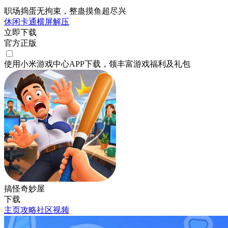
职场捣蛋无拘束，整蛊摸鱼超尽兴
休闲
卡通
横屏
解压
立即下载
官方正版
使用小米游戏中心APP
下载
，领丰富游戏
福利
及
礼包
搞怪奇妙屋
下载
主页
攻略
社区
视频