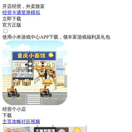
开店经营，外卖致富
经营
卡通
竖屏
模拟
立即下载
官方正版
使用小米游戏中心APP
下载
，领丰富游戏
福利
及
礼包
经营个小店
下载
主页
攻略
社区
视频