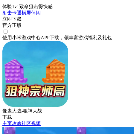
体验1v1致命狙击得快感
射击
卡通
横屏
休闲
立即下载
官方正版
使用小米游戏中心APP
下载
，领丰富游戏
福利
及
礼包
像素大战-狙神大战
下载
主页
攻略
社区
视频