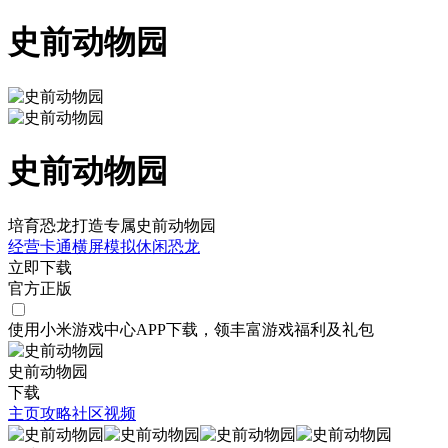
史前动物园
史前动物园
培育恐龙打造专属史前动物园
经营
卡通
横屏
模拟
休闲
恐龙
立即下载
官方正版
使用小米游戏中心APP
下载
，领丰富游戏
福利
及
礼包
史前动物园
下载
主页
攻略
社区
视频