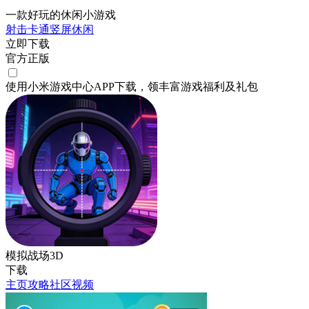
一款好玩的休闲小游戏
射击
卡通
竖屏
休闲
立即下载
官方正版
使用小米游戏中心APP
下载
，领丰富游戏
福利
及
礼包
模拟战场3D
下载
主页
攻略
社区
视频