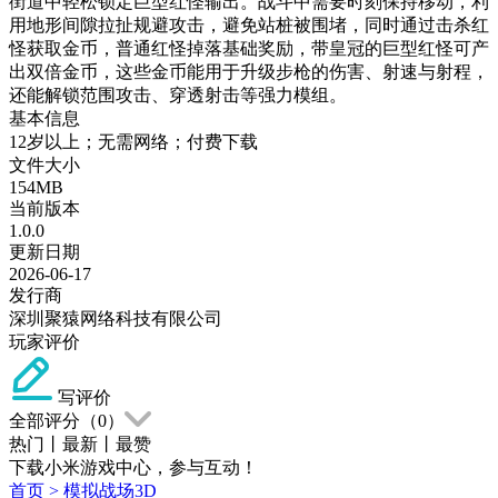
街道中轻松锁定巨型红怪输出。战斗中需要时刻保持移动，利
用地形间隙拉扯规避攻击，避免站桩被围堵，同时通过击杀红
怪获取金币，普通红怪掉落基础奖励，带皇冠的巨型红怪可产
出双倍金币，这些金币能用于升级步枪的伤害、射速与射程，
还能解锁范围攻击、穿透射击等强力模组。
基本信息
12岁以上；无需网络；付费下载
文件大小
154MB
当前版本
1.0.0
更新日期
2026-06-17
发行商
深圳聚猿网络科技有限公司
玩家评价
写评价
全部评分（
0
）
热门
丨
最新
丨
最赞
下载小米游戏中心，参与互动！
首页
>
模拟战场3D