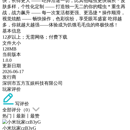
快，长得更大 —— 吃掉沿途一切，比其他蠕虫更快成长 * 皮
肤多样，个性化定制 —— 打造独一无二的你的蠕虫 * 重生再
战，战力飙升 —— 每一次复活都更强、更迅捷 * 操作顺滑，
视觉炫酷 —— 畅快操作，色彩缤纷，享受眼耳盛宴 吃得越
多，你就越大越强——体验成为饥饿毛毛虫的终极快感！
基本信息
12岁以上；无需网络；付费下载
文件大小
128MB
当前版本
1.0.0
更新日期
2026-06-17
发行商
深圳市五方互娱科技有限公司
玩家评价
写评价
全部评分（
0
）
热门
丨
最新
丨
最赞
小米玩家czB3yG