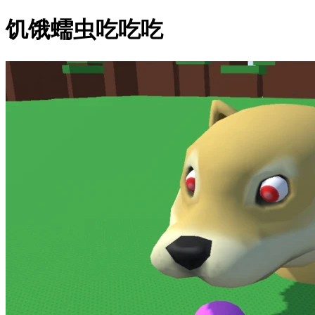
饥饿蠕虫吃吃吃