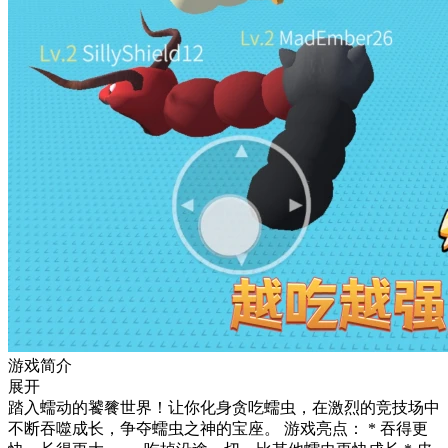
游戏简介
展开
踏入蠕动的饕餮世界！让你化身贪吃蠕虫，在激烈的竞技场中
不断吞噬成长，争夺蠕虫之神的宝座。 游戏亮点： * 吞得更