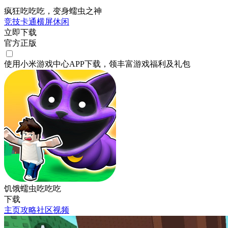
疯狂吃吃吃，变身蠕虫之神
竞技
卡通
横屏
休闲
立即下载
官方正版
使用小米游戏中心APP
下载
，领丰富游戏
福利
及
礼包
饥饿蠕虫吃吃吃
下载
主页
攻略
社区
视频