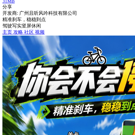
31MB
分享
开发商: 广州且听风吟科技有限公司
精准刹车，稳稳到点
驾驶
写实
竖屏
休闲
主页
攻略
社区
视频