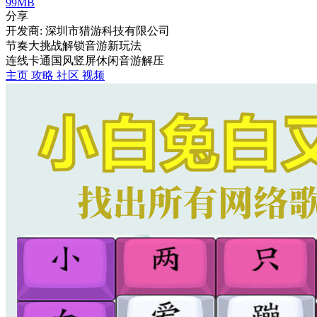
99MB
分享
开发商: 深圳市猎游科技有限公司
节奏大挑战解锁音游新玩法
连线
卡通
国风
竖屏
休闲
音游
解压
主页
攻略
社区
视频