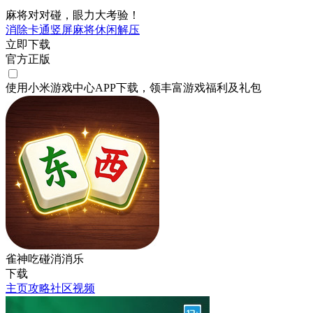
麻将对对碰，眼力大考验！
消除
卡通
竖屏
麻将
休闲
解压
立即下载
官方正版
使用小米游戏中心APP
下载
，领丰富游戏
福利
及
礼包
雀神吃碰消消乐
下载
主页
攻略
社区
视频