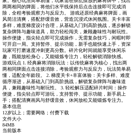
家。核心玩法简单易懂，玩家需在杂乱摆放的麻将牌中，找出
两两相同的牌面，将他们水平线保持后点击连接即可完成消
除，全程考验观察力与反应力。 游戏还原经典麻将牌面，画
风简洁清爽，搭配舒缓音效，营造沉浸式休闲氛围。关卡丰富
多样，难度梯度设计合理，从基础入门到高阶挑战，逐步解锁
复杂牌阵与趣味道具，助力轻松闯关，兼顾趣味性与耐玩性。
操作便捷，指尖轻点即可完成操作，无需复杂技巧，闲暇时即
可开启一局。支持暂停、提示功能，新手也能快速上手，资深
玩家可打磨速度冲刺更高分数。碎片化时间就能享受休闲乐
趣，既能放松身心，又能锻炼专注力，轻松解锁消除快感。
游戏玩点 1. 经典麻将消除玩法：以传统麻将为核心，找出两
两相同牌面点击连接消除，考验观察力与反应力，玩法简单易
懂，适配全年龄段。 2. 梯度关卡+丰富体验：关卡多样、难度
循序渐进，从基础入门到高阶挑战，解锁复杂牌阵与趣味道
具，兼顾趣味性与耐玩性。 3. 轻松解压适配碎片时间：操作
便捷，指尖轻点即可游玩，支持暂停、提示功能，新手易上
手；搭配清爽画风与舒缓音效，休闲放松又能锻炼专注力。
基本信息
12岁以上；需要网络；付费下载
文件大小
84MB
当前版本