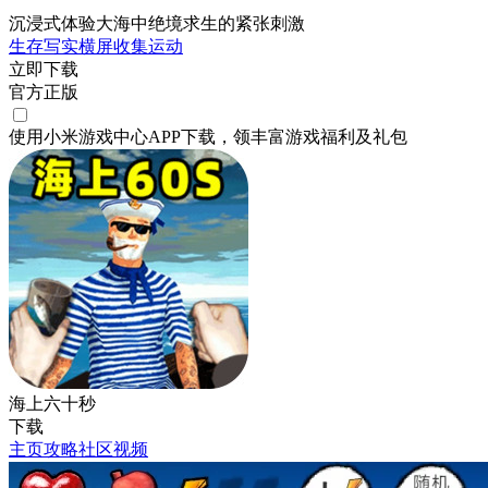
沉浸式体验大海中绝境求生的紧张刺激
生存
写实
横屏
收集
运动
立即下载
官方正版
使用小米游戏中心APP
下载
，领丰富游戏
福利
及
礼包
海上六十秒
下载
主页
攻略
社区
视频