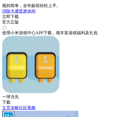
规则简单，全年龄段轻松上手。
消除
卡通
竖屏
休闲
立即下载
官方正版
使用小米游戏中心APP
下载
，领丰富游戏
福利
及
礼包
一球当先
下载
主页
攻略
社区
视频