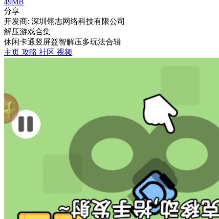
49MB
分享
开发商: 深圳翎志网络科技有限公司
解压游戏合集
休闲
卡通
竖屏
益智
解压
多玩法合辑
主页
攻略
社区
视频