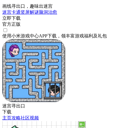
画线寻出口，趣味出迷宫
迷宫
卡通
竖屏
解谜
脑洞
治愈
立即下载
官方正版
使用小米游戏中心APP
下载
，领丰富游戏
福利
及
礼包
迷宫寻出口
下载
主页
攻略
社区
视频