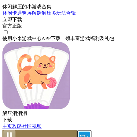
休闲解压的小游戏合集
休闲
卡通
竖屏
解谜
解压
多玩法合辑
立即下载
官方正版
使用小米游戏中心APP
下载
，领丰富游戏
福利
及
礼包
解压消消消
下载
主页
攻略
社区
视频