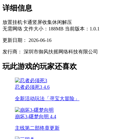
详细信息
放置挂机
卡通
竖屏
收集
休闲
解压
无需网络
文件大小：188MB
当前版本：1.0.1
更新日期：
2026-06-16
发行商：
深圳市御风扶摇网络科技有限公司
玩此游戏的玩家还喜欢
忍者必须死3
4.6
全新活动玩法「寻宝大冒险」
崩坏3-曙梦向明
4.4
主线第二部终章更新