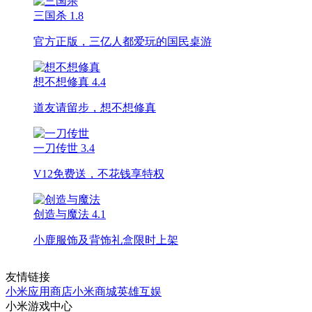
三国杀
1.8
官方正版，三亿人都爱玩的国民桌游
想不想修真
4.4
道友请留步，想不想修真
一刀传世
3.4
V12免费送，不花钱享特权
创造与魔法
4.1
小鹿服饰及背饰礼盒限时上架
友情链接
小米应用商店
小米商城
英雄互娱
小米游戏中心