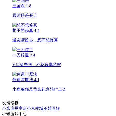
三国杀
1.8
限时秒杀开启
想不想修真
4.4
道友请留步，想不想修真
一刀传世
3.4
V12免费送，不花钱享特权
创造与魔法
4.1
小鹿服饰及背饰礼盒限时上架
友情链接
小米应用商店
小米商城
英雄互娱
小米游戏中心