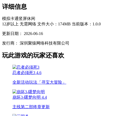
详细信息
模拟
卡通
竖屏
休闲
12岁以上
无需网络
文件大小：174MB
当前版本：1.0.0
更新日期：
2026-06-16
发行商：
深圳聚猿网络科技有限公司
玩此游戏的玩家还喜欢
忍者必须死3
4.6
全新活动玩法「寻宝大冒险」
崩坏3-曙梦向明
4.4
主线第二部终章更新