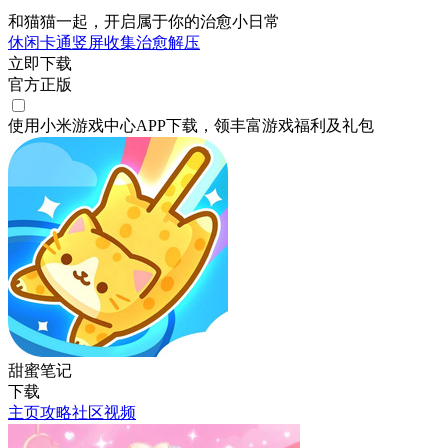
和猫猫一起，开启属于你的治愈小日常
休闲
卡通
竖屏
收集
治愈
解压
立即下载
官方正版
使用小米游戏中心APP
下载
，领丰富游戏
福利
及
礼包
甜蜜笔记
下载
主页
攻略
社区
视频