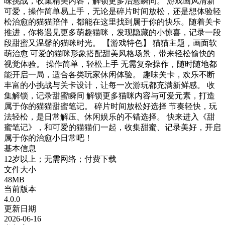
味挑战，收集精美内容，解锁更多治愈瞬间。 游戏画风清新
可爱，操作简单易上手，无论是碎片时间放松，还是想体验轻
松治愈的猫猫陪伴，都能在这里找到属于你的快乐。随着关卡
推进，你将遇见更多萌趣猫咪，发现隐藏的小惊喜，记录一段
段甜蜜又温馨的猫咪时光。 【游戏特色】 猫猫主题，画面软
萌治愈 可爱的猫咪形象搭配甜美风格场景，带来轻松愉快的
视觉体验。 操作简单，轻松上手 无需复杂操作，随时随地都
能开启一局，适合各类玩家休闲体验。 趣味关卡，欢乐不断
丰富的小挑战与关卡设计，让每一次游玩都充满新鲜感。 收
集解锁，记录甜蜜瞬间 解锁更多猫咪内容与可爱元素，打造
属于你的猫猫甜蜜笔记。 碎片时间放松好选择 节奏轻快，玩
法轻松，是日常解压、休闲娱乐的不错选择。 快来进入《甜
蜜笔记》，和可爱的猫猫们一起，收集甜蜜、记录美好，开启
属于你的治愈小日常吧！
基本信息
12岁以上；无需网络；付费下载
文件大小
48MB
当前版本
4.0.0
更新日期
2026-06-16