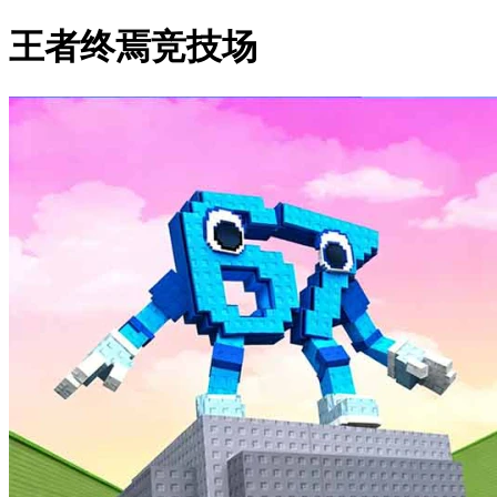
王者终焉竞技场