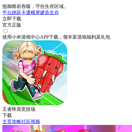
抵御熔岩吞噬，守住生存区域。
平台跳跃
卡通
横屏
建造
生存
立即下载
官方正版
使用小米游戏中心APP
下载
，领丰富游戏
福利
及
礼包
王者终焉竞技场
下载
主页
攻略
社区
视频