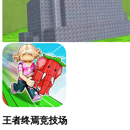
王者终焉竞技场