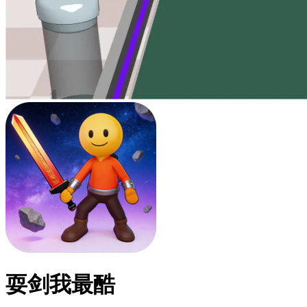
耍剑我最酷