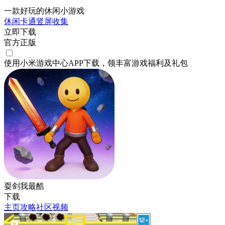
一款好玩的休闲小游戏
休闲
卡通
竖屏
收集
立即下载
官方正版
使用小米游戏中心APP
下载
，领丰富游戏
福利
及
礼包
耍剑我最酷
下载
主页
攻略
社区
视频