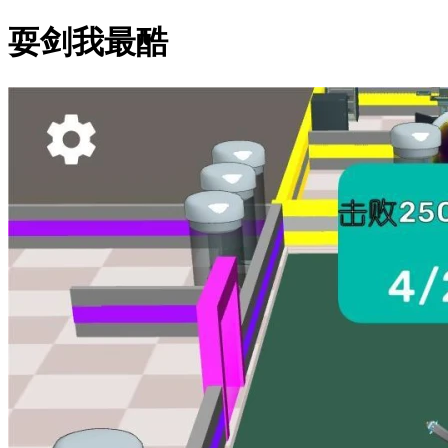
耍剑我最酷