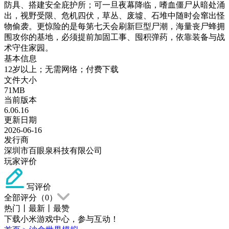
防具、搭建安全庇护所；可一旦夜幕降临，嗜血僵尸从暗处涌
出，视野受限、危机四伏，草丛、废墟、石堆中随时会窜出怪
物偷袭。更惊险的是每第七天会刷新巨型尸潮，海量丧尸蜂拥
围攻你的基地，必须提前加固工事、囤积弹药，依靠装备与战
术守住家园。
基本信息
12岁以上；无需网络；付费下载
文件大小
71MB
当前版本
6.06.16
更新日期
2026-06-16
发行商
深圳市百眼泉科技有限公司
玩家评价
写评价
全部评分（
0
）
热门
丨
最新
丨
最赞
下载小米游戏中心，参与互动！