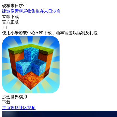
硬核末日求生
建造
像素
横屏
收集
生存
末日
沙盒
立即下载
官方正版
使用小米游戏中心APP
下载
，领丰富游戏
福利
及
礼包
沙盒世界模拟
下载
主页
攻略
社区
视频