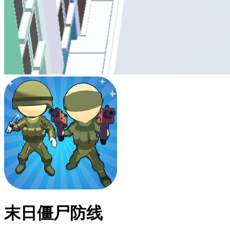
末日僵尸防线