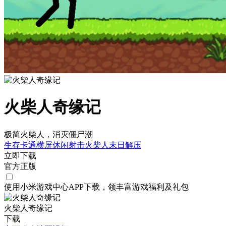
火柴人奇缘记
极简火柴人，消灭僵尸潮
生存
卡通
横屏
休闲
射击
火柴人
末日
解压
立即下载
官方正版
使用小米游戏中心APP
下载
，领丰富游戏
福利
及
礼包
火柴人奇缘记
下载