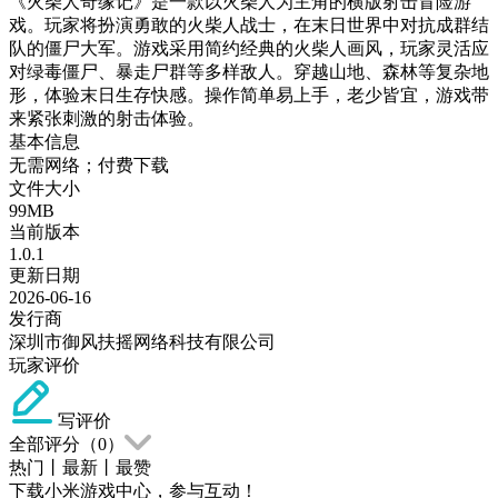
《火柴人奇缘记》是一款以火柴人为主角的横版射击冒险游
戏。玩家将扮演勇敢的火柴人战士，在末日世界中对抗成群结
队的僵尸大军。游戏采用简约经典的火柴人画风，玩家灵活应
对绿毒僵尸、暴走尸群等多样敌人。穿越山地、森林等复杂地
形，体验末日生存快感。操作简单易上手，老少皆宜，游戏带
来紧张刺激的射击体验。
基本信息
无需网络；付费下载
文件大小
99MB
当前版本
1.0.1
更新日期
2026-06-16
发行商
深圳市御风扶摇网络科技有限公司
玩家评价
写评价
全部评分（
0
）
热门
丨
最新
丨
最赞
下载小米游戏中心，参与互动！