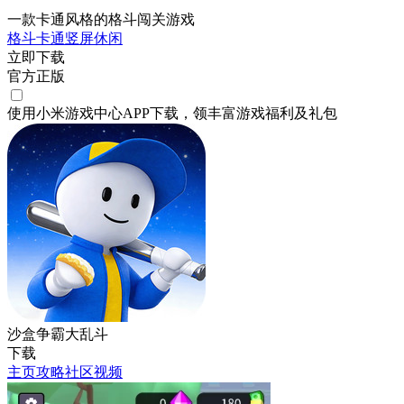
一款卡通风格的格斗闯关游戏
格斗
卡通
竖屏
休闲
立即下载
官方正版
使用小米游戏中心APP
下载
，领丰富游戏
福利
及
礼包
沙盒争霸大乱斗
下载
主页
攻略
社区
视频