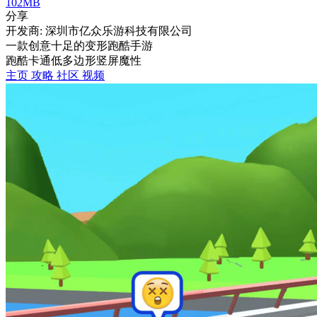
102MB
分享
开发商: 深圳市亿众乐游科技有限公司
一款创意十足的变形跑酷手游
跑酷
卡通
低多边形
竖屏
魔性
主页
攻略
社区
视频